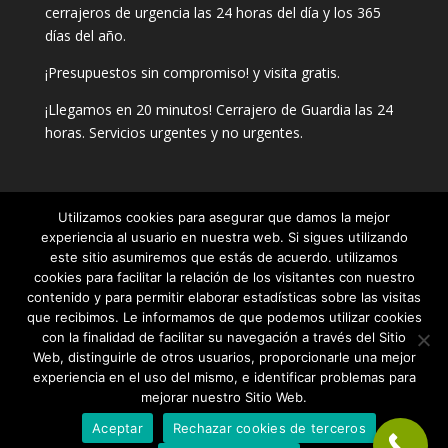
cerrajeros de urgencia las 24 horas del día y los 365
días del año.
¡Presupuestos sin compromiso! y visita gratis.
¡Llegamos en 20 minutos! Cerrajero de Guardia las 24
horas. Servicios urgentes y no urgentes.
Utilizamos cookies para asegurar que damos la mejor
Contacta con tu cerrajero de confianza
experiencia al usuario en nuestra web. Si sigues utilizando
este sitio asumiremos que estás de acuerdo. utilizamos
Teléfono:
654 22 57 54
cookies para facilitar la relación de los visitantes con nuestro
contenido y para permitir elaborar estadísticas sobre las visitas
que recibimos. Le informamos de que podemos utilizar cookies
con la finalidad de facilitar su navegación a través del Sitio
Web, distinguirle de otros usuarios, proporcionarle una mejor
experiencia en el uso del mismo, e identificar problemas para
mejorar nuestro Sitio Web.
Aceptar
Rechazar cookies de terceros
Todos los derechos reservados ·
Aviso Legal
·